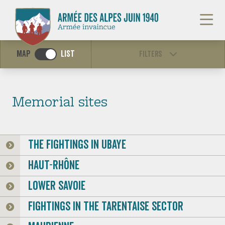
Map
List
Language :
/
/
fr
it
en
Filters
Sites de mémoire
Memorial sites
The fightings in Ubaye
Haut-Rhône
Fightings in Briançonnais and Queyras
LOWER SAVOIE
valleys
Fightings in the Tarentaise Sector
Fightings in the Tarentaise Sector
Haut-Rhône
(Ain and Haute Savoie)