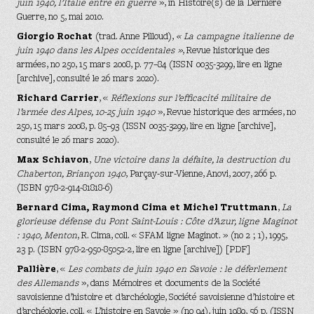
juin 1940, l’Italie entre en guerre
», in Histoire(s) de la Dernière
Guerre, no 5, mai 2010.
Giorgio Rochat
(trad. Anne Pilloud),
« La campagne italienne de
juin 1940 dans les Alpes occidentales »
, Revue historique des
armées, no 250,‎ 15 mars 2008, p. 77–84 (ISSN 0035-3299, lire en ligne
[archive], consulté le 26 mars 2020).
Richard Carrier
, «
Réflexions sur l’efficacité militaire de
l’armée des Alpes, 10-25 juin 1940
», Revue historique des armées, no
250,‎ 15 mars 2008, p. 85–93 (ISSN 0035-3299, lire en ligne [archive],
consulté le 26 mars 2020).
Max Schiavon
,
Une victoire dans la défaite, la destruction du
Chaberton, Briançon 1940
, Parçay-sur-Vienne, Anovi, 2007, 266 p.
(ISBN 978-2-914-81818-6)
Bernard Cima, Raymond Cima et Michel Truttmann
,
La
glorieuse défense du Pont Saint-Louis : Côte d’Azur, ligne Maginot
: 1940, Menton
, R. Cima, coll. « SFAM ligne Maginot. » (no 2 ; 1), 1995,
23 p. (ISBN 978-2-950-85052-2, lire en ligne [archive]) [PDF]
Pallière
, «
Les combats de juin 1940 en Savoie : le déferlement
des Allemands
», dans Mémoires et documents de la Société
savoisienne d’histoire et d’archéologie, Société savoisienne d’histoire et
d’archéologie, coll. « L’histoire en Savoie » (no 94), juin 1989, 56 p. (ISSN