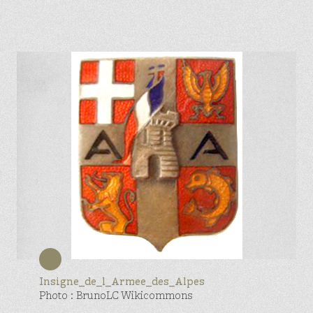
Insigne_de_l_Armee_des_Alpes
Photo : BrunoLC Wikicommons