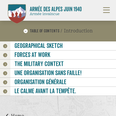
Language :
/
/
fr
it
en
Introduction
Table of contents
/
Geographical sketch
Sites de mémoire
Forces at work
The military context
Une organisation sans faille!
Organisation générale
Fightings in Briançonnais and Queyras
Le calme avant la tempête.
valleys
Fightings in the Tarentaise Sector
Haut-Rhône
Home
(Ain and Haute Savoie)