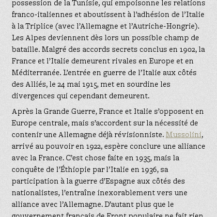
possession de la Tunisie, qui empoisonne les relations
franco-italiennes et aboutissent à l’adhésion de l’Italie
à la Triplice (avec l’Allemagne et l’Autriche-Hongrie).
Les Alpes deviennent dès lors un possible champ de
bataille. Malgré des accords secrets conclus en 1902, la
France et l’Italie demeurent rivales en Europe et en
Méditerranée. L’entrée en guerre de l’Italie aux côtés
des Alliés, le 24 mai 1915, met en sourdine les
divergences qui cependant demeurent.
Après la Grande Guerre, France et Italie s’opposent en
Europe centrale, mais s’accordent sur la nécessité de
contenir une Allemagne déjà révisionniste.
Mussolini
,
arrivé au pouvoir en 1922, espère conclure une alliance
avec la France. C’est chose faite en 1935, mais la
conquête de l’Éthiopie par l’Italie en 1936, sa
participation à la guerre d’Espagne aux côtés des
nationalistes, l’entraîne inexorablement vers une
alliance avec l’Allemagne. D’autant plus que le
gouvernement français de Front populaire ne fait rien