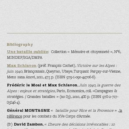
Bibliography
Une bataille oubliée
: Collection « Mémoire et citoyenneté », N°6,
MINDEF/SGA/DMPA
Max Schiavon
(préf. François Cochet),
Victoire sur les Alpes :
juin 1940
, Briançonnais, Queyras, Ubaye, Turquant Parçay-sur-Vienne,
Mens sana Anovi, 2011, 475 p. (ISBN 979-1-090-44706-6).
Frédéric le Moal et Max Schiavon
,
Juin 1940, la guerre des
Alpes : enjeux et stratégies
, Paris, Economica, coll. «Campagnes &
stratégies. / Grandes batailles » (no 83), 2010, 488 p. (ISBN 978-2-717-
85846-4).
Général MONTAGNE
«
bataille pour Nice et la Provence
»
, la
référence
pour les combats du XVe Corps d’Armée.
(fr)
David Zambon
, «
L’heure des décisions irrévocables : 10