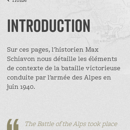
LOWER SAVOIE
Maurienne
Introduction
(Savoie)
Pays du Voironnais
(Isère)
The fighting in the Drôme
Sur ces pages, l'historien Max
The fighting for Nice
Schiavon nous détaille les éléments
The fightings in Ubaye
de contexte de la bataille victorieuse
conduite par l'armée des Alpes en
Histoire
juin 1940.
Découvrir
The Battle of the Alps took place