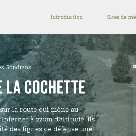
Introduction
Sites de m
es Gondrans
Histoire
C
 la Cochette
Protagonistes
Matériels
sur la route qui mène au
Légendes et glossaire
Infernet à 220m d'altitude. ils
té des lignes de défense une