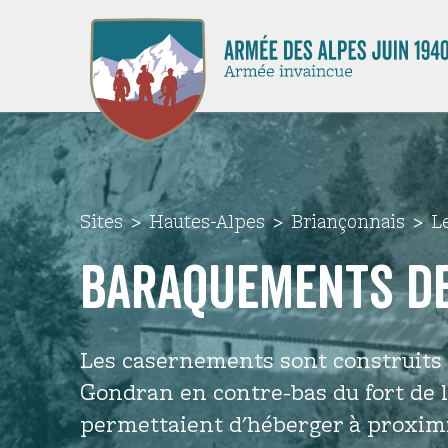
Sites
>
Hautes-Alpes
>
Briançonnais
>
L
Baraquements de
Alpes-Maritimes
Avant Pays Savoyard
Basse vallée de l'Isère
Les casernements sont construits 
( Drôme )
Gondran en contre-bas du fort de l'
Haut-Rhône
( Ain et Haute Savoie )
permettaient d'héberger à proximi
Hautes-Alpes