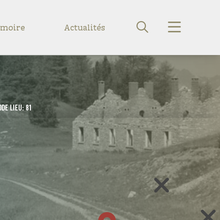
émoire
Actualités
Langue :
/
/
fr
it
en
ode lieu: 81
Introduction
Sites de mémoire