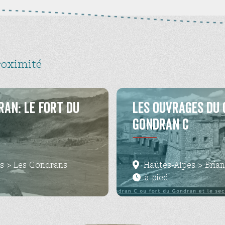
roximité
ran: Le fort du
Les ouvrages du 
Gondran C
is > Les Gondrans
Hautes-Alpes > Bria
à pied