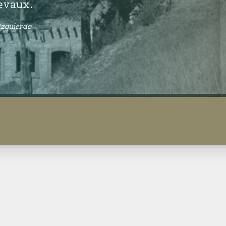
hevaux.
Découvrir
 Izquierdo
La Fédération des Soldats de Montagne
Contributeurs, historiens et bibliographie.
Partenaires