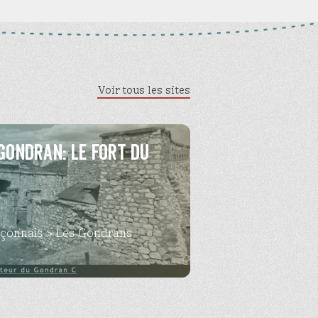
Voir tous les sites
Gondran: Le fort du
nçonnais > Les Gondrans