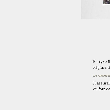
En 1940 i
Régiment 
Le caser
Il assurai
du fort d