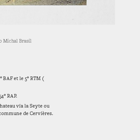
o Michal Brasil
° BAF et le 5° RTM (
54° RAP.
Chateau via la Seyte ou
la commune de Cervières.