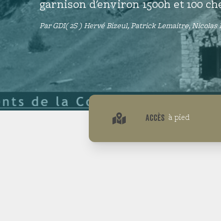
garnison d'environ 1500h et 100 c
Maurienne
( Savoie )
Par
GDI( 2S ) Hervé Bizeul, Patrick Lemaitre, Nicolas
Pays du Voironnais
( Isère )
Tarentaise
( Savoie )
Ubaye
( Alpes de Haute Provence )
à pied
ACCÈS