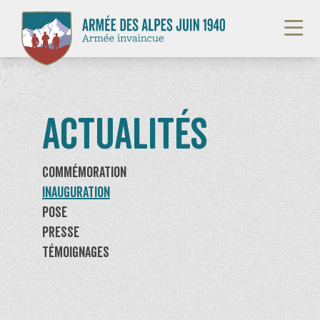
Langue :
/
/
fr
it
en
Actualités
Introduction
Commémoration
Sites de mémoire
Inauguration
Pose
Actualités
Presse
Témoignages
Contact