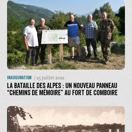
Alpes-Maritimes
Avant Pays Savoyard
Basse vallée de l'Isère
( Drôme )
Haut-Rhône
( Ain et Haute Savoie )
Hautes-Alpes
Maurienne
( Savoie )
/
25 juillet 2022
Inauguration
Pays du Voironnais
( Isère )
La Bataille des Alpes : un nouveau panneau
“Chemins de mémoire” au fort de Comboire
Tarentaise
( Savoie )
Ubaye
( Alpes de Haute Provence )
Histoire