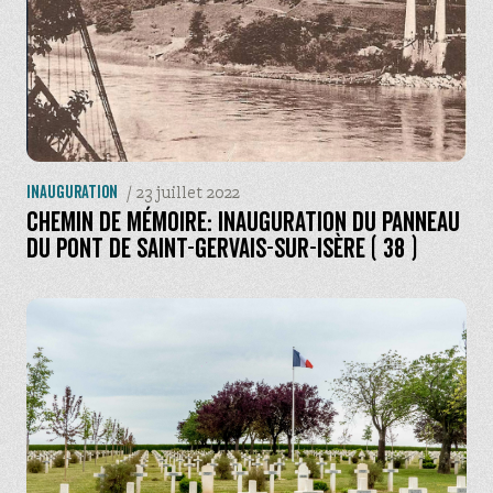
Protagonistes
Matériels
Légendes et glossaire
/
23 juillet 2022
Inauguration
Découvrir
Chemin de mémoire: inauguration du panneau
du pont de Saint-Gervais-sur-Isère ( 38 )
La Fédération des Soldats de Montagne
Contributeurs, historiens et bibliographie.
Partenaires