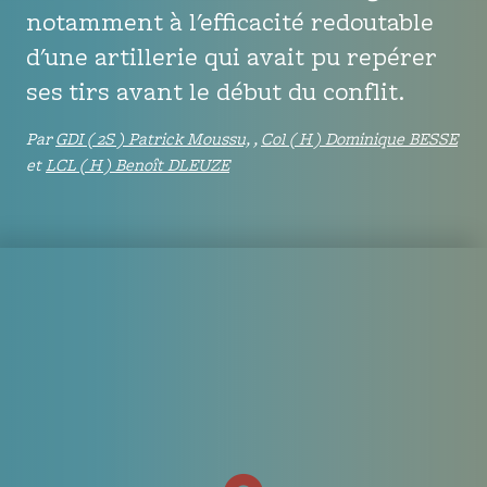
notamment à l'efficacité redoutable
d'une artillerie qui avait pu repérer
Alpes-Maritimes
ses tirs avant le début du conflit.
Avant Pays Savoyard
Par
GDI ( 2S ) Patrick Moussu,
,
Col ( H ) Dominique BESSE
Basse vallée de l'Isère
( Drôme )
et
LCL ( H ) Benoît DLEUZE
Haut-Rhône
( Ain et Haute Savoie )
Hautes-Alpes
Maurienne
( Savoie )
Pays du Voironnais
( Isère )
Tarentaise
( Savoie )
Ubaye
( Alpes de Haute Provence )
Histoire