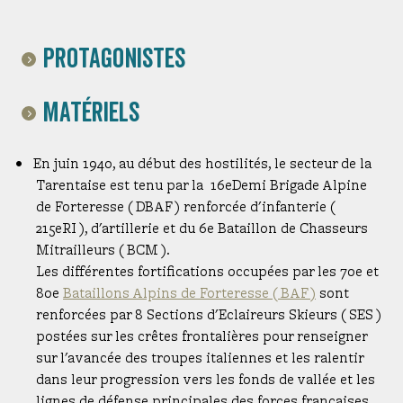
Protagonistes
Les bataillons alpins de forteresse
Matériels
Les mitrailleuses françaises
En juin 1940, au début des hostilités, le secteur de la
mortiers de forteresse de 81mm
Tarentaise est tenu par la 16eDemi Brigade Alpine
de Forteresse ( DBAF ) renforcée d'infanterie (
215eRI ), d'artillerie et du 6e Bataillon de Chasseurs
Mitrailleurs ( BCM ).
Les différentes fortifications occupées par les 70e et
80e
Bataillons Alpins de Forteresse ( BAF )
sont
renforcées par 8 Sections d'Eclaireurs Skieurs ( SES )
postées sur les crêtes frontalières pour renseigner
sur l'avancée des troupes italiennes et les ralentir
dans leur progression vers les fonds de vallée et les
lignes de défense principales des forces françaises.