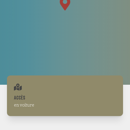
Protagonistes
Matériels
Légendes et glossaire
Découvrir
La Fédération des Soldats de Montagne
Contributeurs, historiens et bibliographie.
Partenaires
ACCÈS
en voiture