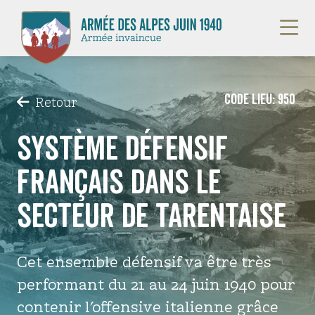
Langue :
/
/
fr
it
en
Code lieu: 950
Retour
Introduction
Système défensif
français dans le
Sites de mémoire
secteur de Tarentaise
Actualités
Contact
Cet ensemble défensif va être très
performant du 21 au 24 juin 1940 pour
contenir l'offensive italienne grâce