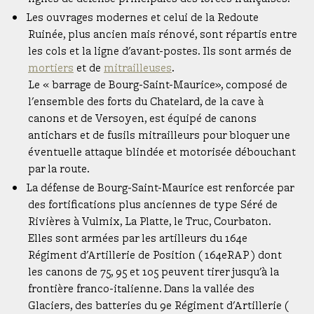
Les ouvrages modernes et celui de la Redoute
Ruinée, plus ancien mais rénové, sont répartis entre
les cols et la ligne d'avant-postes. Ils sont armés de
mortiers
et de
mitrailleuses
.
Entrez les termes recherchés et appuyez sur
Le « barrage de Bourg-Saint-Maurice», composé de
entrée
l'ensemble des forts du Chatelard, de la cave à
canons et de Versoyen, est équipé de canons
antichars et de fusils mitrailleurs pour bloquer une
éventuelle attaque blindée et motorisée débouchant
par la route.
La défense de Bourg-Saint-Maurice est renforcée par
des fortifications plus anciennes de type Séré de
Rivières à Vulmix, La Platte, le Truc, Courbaton.
Elles sont armées par les artilleurs du 164e
Régiment d'Artillerie de Position ( 164eRAP ) dont
les canons de 75, 95 et 105 peuvent tirer jusqu'à la
frontière franco-italienne. Dans la vallée des
Glaciers, des batteries du 9e Régiment d'Artillerie (